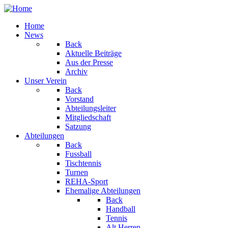
Home
News
Back
Aktuelle Beiträge
Aus der Presse
Archiv
Unser Verein
Back
Vorstand
Abteilungsleiter
Mitgliedschaft
Satzung
Abteilungen
Back
Fussball
Tischtennis
Turnen
REHA-Sport
Ehemalige Abteilungen
Back
Handball
Tennis
Alt Herren