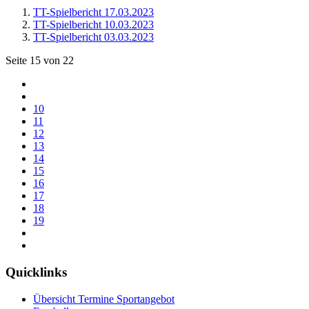
TT-Spielbericht 17.03.2023
TT-Spielbericht 10.03.2023
TT-Spielbericht 03.03.2023
Seite 15 von 22
10
11
12
13
14
15
16
17
18
19
Quicklinks
Übersicht Termine Sportangebot