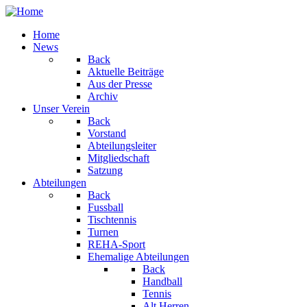
Home
News
Back
Aktuelle Beiträge
Aus der Presse
Archiv
Unser Verein
Back
Vorstand
Abteilungsleiter
Mitgliedschaft
Satzung
Abteilungen
Back
Fussball
Tischtennis
Turnen
REHA-Sport
Ehemalige Abteilungen
Back
Handball
Tennis
Alt Herren