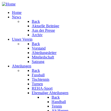
Home
News
Back
Aktuelle Beiträge
Aus der Presse
Archiv
Unser Verein
Back
Vorstand
Abteilungsleiter
Mitgliedschaft
Satzung
Abteilungen
Back
Fussball
Tischtennis
Turnen
REHA-Sport
Ehemalige Abteilungen
Back
Handball
Tennis
Alt Herren