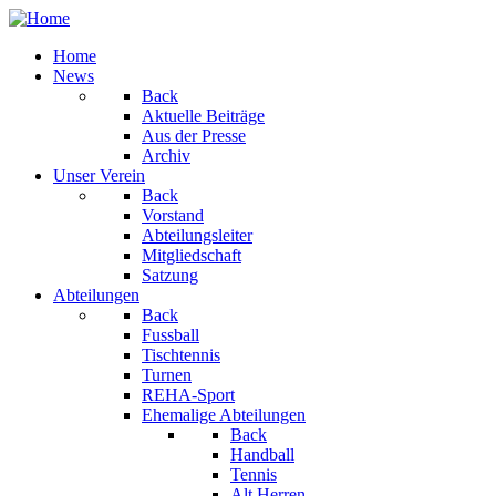
Home
News
Back
Aktuelle Beiträge
Aus der Presse
Archiv
Unser Verein
Back
Vorstand
Abteilungsleiter
Mitgliedschaft
Satzung
Abteilungen
Back
Fussball
Tischtennis
Turnen
REHA-Sport
Ehemalige Abteilungen
Back
Handball
Tennis
Alt Herren