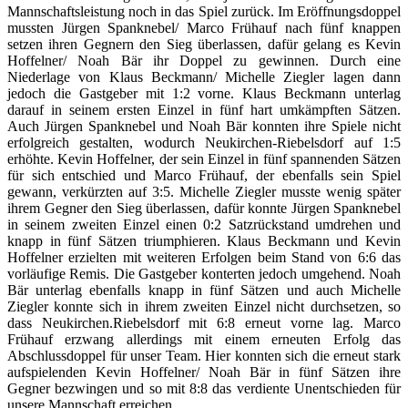
Mannschaftsleistung noch in das Spiel zurück. Im Eröffnungsdoppel
mussten Jürgen Spanknebel/ Marco Frühauf nach fünf knappen
setzen ihren Gegnern den Sieg überlassen, dafür gelang es Kevin
Hoffelner/ Noah Bär ihr Doppel zu gewinnen. Durch eine
Niederlage von Klaus Beckmann/ Michelle Ziegler lagen dann
jedoch die Gastgeber mit 1:2 vorne. Klaus Beckmann unterlag
darauf in seinem ersten Einzel in fünf hart umkämpften Sätzen.
Auch Jürgen Spanknebel und Noah Bär konnten ihre Spiele nicht
erfolgreich gestalten, wodurch Neukirchen-Riebelsdorf auf 1:5
erhöhte. Kevin Hoffelner, der sein Einzel in fünf spannenden Sätzen
für sich entschied und Marco Frühauf, der ebenfalls sein Spiel
gewann, verkürzten auf 3:5. Michelle Ziegler musste wenig später
ihrem Gegner den Sieg überlassen, dafür konnte Jürgen Spanknebel
in seinem zweiten Einzel einen 0:2 Satzrückstand umdrehen und
knapp in fünf Sätzen triumphieren. Klaus Beckmann und Kevin
Hoffelner erzielten mit weiteren Erfolgen beim Stand von 6:6 das
vorläufige Remis. Die Gastgeber konterten jedoch umgehend. Noah
Bär unterlag ebenfalls knapp in fünf Sätzen und auch Michelle
Ziegler konnte sich in ihrem zweiten Einzel nicht durchsetzen, so
dass Neukirchen.Riebelsdorf mit 6:8 erneut vorne lag. Marco
Frühauf erzwang allerdings mit einem erneuten Erfolg das
Abschlussdoppel für unser Team. Hier konnten sich die erneut stark
aufspielenden Kevin Hoffelner/ Noah Bär in fünf Sätzen ihre
Gegner bezwingen und so mit 8:8 das verdiente Unentschieden für
unsere Mannschaft erreichen.