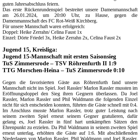
guten Jahresabschluss feiern.
Das erste Rückenrundenspiel bestreitet unsere Damenmannschaft
am 26.01.2024, um 20:00 Uhr, zu Hause, gegen die
Damenmannschaft des FC Rot-Weiß Kirchberg.
Für unsere Mannschaft waren erfolgreich:
Doppel: Heike Zerrahn/ Celina Faust 1x
Einzel: Dörte Friedel 3x, Heike Zerrahn 2x, Celina Faust 2x
Jugend 15, Kreisliga:
Jugend 15-Mannschaft mit ersten Saisonsieg
TuS Zimmersrode – TSV Röhrenfurth II 1:9
TTG Morschen-Heina – TuS Zimmersrode 0:10
Gegen die favorisierten Gäste aus Röhrenfurth fand unsere
Mannschaft nicht ins Spiel. Joel Rassler/ Marlon Rassler mussten im
Eröffnungsdoppel den Sieg ihren Gegnern überlassen. Da Joel
Rassler, Marlon Rassler und Phil Waldmann die folgenden Einzel
nicht für sich entscheiden konnten, führten die Gäste schnell mit 0:4.
Im Anschluss musste Marlon Rassler, trotz guter Leistung nach
seinem zweiten Spiel erneut seinem Gegner gratulieren, dafür
gelang es, Joel Rassler in fünf hart umkämpften Sätzen den
Ehrenpunkt zu erzielen. Da Phil Waldmann in seinem zweiten Spiel
erneut unterlag, erhöhten die Gäste auf 1:6. Mit abschließenden
Niederlagen von Marlon Rassler, Phil Waldmann und Joel Rassler,