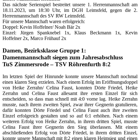
Das nächste Serienspiel bestreitet unsere 1. Herrenmannschaft am
18.11.2023, um 18:30 Uhr, im DGH Leimsfeld, gegen die 2.
Herrenmannschaft des SV RW Leimsfeld.
Für unsere Mannschaft waren erfolgreich:
Doppel: Kevin Hoffelner/ Noah Bär 2x
Einzel: Jürgen Spanknebel 1x, Klaus Beckmann 1x, Kevin
Hoffelner 2x, Marco Frühauf 2x
Damen, Bezirksklasse Gruppe 1:
Damenmannschaft siegen zum Jahresabschluss
TuS Zimmersrode – TSV Röhrenfurth 8:2
Im letzten Spiel der Hinrunde konnte unsere Mannschaft nochmal
einen klaren Sieg erzielen. Nach einem Erfolg im Eröffnungsdoppel
von Heike Zerrahn/ Celina Faust, konnten Dörte Friedel, Heike
Zerrahn und Celina Faust allesamt ihre ersten Einzel für sich
entscheiden, so dass man schnell mit 4:0 vorne lag. Heike Zerrahn
musste, nach ihrem zweiten Spiel, zwar ihrer Gegnerin gratulieren,
dafür konnten Dörte Friedel und Celina Faust auch ihre zweiten
Einzel erfolgreich gestalten und so auf 6:1 erhöhen. Nach einem
weiteren Erfolg von Heike Zerrahn, in ihrem dritten Spiel, musste
Celina Faust ihrer Gegnerin den Sieg überlassen. Mit einem
abschließenden Erfolg von Dörte Friedel, in ihrem dritten Einzel,
konnte unsere Mannschaft mit 8:2 einen klaren Heimsieg und einen