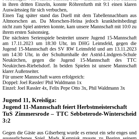
in ihren dritten Einzeln, konnte Röhrenfurth mit 9:1 einen klaren
Auswärtssieg für sich verbuchen,
Einen Tag später stand das Duell mit dem Tabellennachbarn aus
Altmorschen an. Da Morschen-Heina jedoch krankheitsbedingt
nicht zum Spiel antreten konnte, kam unsere Mannschaft mit 10:0 zu
ihrem ersten Saisonsieg.
Die nächsten Serienspiele bestreitet unsere Jugend 15-Mannschaft
am 17.11.2023 um 18:30 Uhr, im DHG Leimsfeld, gegen die
Jugend 15-Mannschaft des SV RW Leimsfeld und am 13.11.2023
um 14:30 Uhr, in der Schulturnhalle der Astrid-Lindgren-Schule
Neukirchen, gegen die Jugend 15-Mannschaft des TTC
Neukirchen-Riebelsdorf. In beiden Spielen ist unsere Mannschaft
klarer Außenseiter.
Für unsere Mannschaft waren erfolgreich:
Doppel: Joel Rassler/ Phil Waldmann 1x
Einzel: Joel Rassler 4x, Felix Pepe Otto 3x, Phil Waldmann 3x
Jugend 11, Kreisliga:
Jugend 11-Mannschaft feiert Herbstmeisterschaft
TuS Zimmersrode – TTC Sebbeterode-Winterscheid
3:2
Gegen die Gäste aus Gilserberg wurde es erneut ein sehr enges und
ausgeglichenes Spiel. Mads Kempiak musste zu Beginn seinem