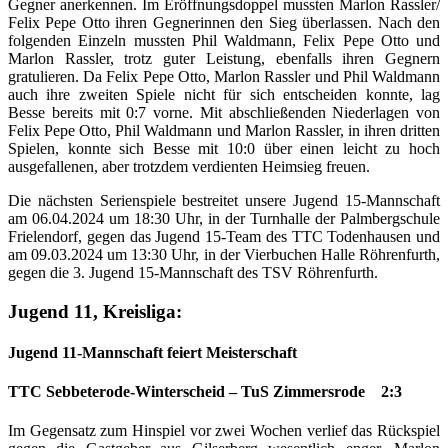
Gegner anerkennen. Im Eröffnungsdoppel mussten Marlon Rassler/
Felix Pepe Otto ihren Gegnerinnen den Sieg überlassen. Nach den
folgenden Einzeln mussten Phil Waldmann, Felix Pepe Otto und
Marlon Rassler, trotz guter Leistung, ebenfalls ihren Gegnern
gratulieren. Da Felix Pepe Otto, Marlon Rassler und Phil Waldmann
auch ihre zweiten Spiele nicht für sich entscheiden konnte, lag
Besse bereits mit 0:7 vorne. Mit abschließenden Niederlagen von
Felix Pepe Otto, Phil Waldmann und Marlon Rassler, in ihren dritten
Spielen, konnte sich Besse mit 10:0 über einen leicht zu hoch
ausgefallenen, aber trotzdem verdienten Heimsieg freuen.
Die nächsten Serienspiele bestreitet unsere Jugend 15-Mannschaft
am 06.04.2024 um 18:30 Uhr, in der Turnhalle der Palmbergschule
Frielendorf, gegen das Jugend 15-Team des TTC Todenhausen und
am 09.03.2024 um 13:30 Uhr, in der Vierbuchen Halle Röhrenfurth,
gegen die 3. Jugend 15-Mannschaft des TSV Röhrenfurth.
Jugend 11, Kreisliga:
Jugend 11-Mannschaft feiert Meisterschaft
TTC Sebbeterode-Winterscheid – TuS Zimmersrode 2:3
Im Gegensatz zum Hinspiel vor zwei Wochen verlief das Rückspiel