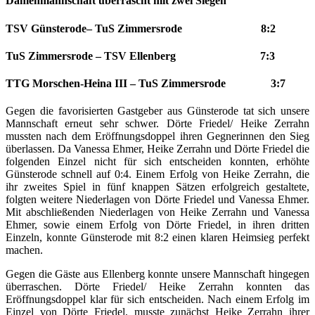
Damenmannschaft überrascht mit zwei Siegen
TSV Günsterode– TuS Zimmersrode 8:2
TuS Zimmersrode – TSV Ellenberg 7:3
TTG Morschen-Heina III – TuS Zimmersrode 3:7
Gegen die favorisierten Gastgeber aus Günsterode tat sich unsere
Mannschaft erneut sehr schwer. Dörte Friedel/ Heike Zerrahn
mussten nach dem Eröffnungsdoppel ihren Gegnerinnen den Sieg
überlassen. Da Vanessa Ehmer, Heike Zerrahn und Dörte Friedel die
folgenden Einzel nicht für sich entscheiden konnten, erhöhte
Günsterode schnell auf 0:4. Einem Erfolg von Heike Zerrahn, die
ihr zweites Spiel in fünf knappen Sätzen erfolgreich gestaltete,
folgten weitere Niederlagen von Dörte Friedel und Vanessa Ehmer.
Mit abschließenden Niederlagen von Heike Zerrahn und Vanessa
Ehmer, sowie einem Erfolg von Dörte Friedel, in ihren dritten
Einzeln, konnte Günsterode mit 8:2 einen klaren Heimsieg perfekt
machen.
Gegen die Gäste aus Ellenberg konnte unsere Mannschaft hingegen
überraschen. Dörte Friedel/ Heike Zerrahn konnten das
Eröffnungsdoppel klar für sich entscheiden. Nach einem Erfolg im
Einzel von Dörte Friedel, musste zunächst Heike Zerrahn ihrer