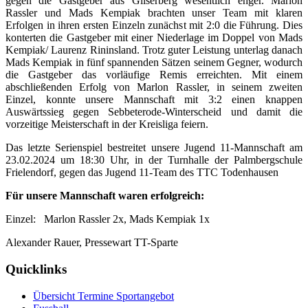
gegen die Gastgeber aus Gilserberg wesentlich enger. Marlon
Rassler und Mads Kempiak brachten unser Team mit klaren
Erfolgen in ihren ersten Einzeln zunächst mit 2:0 die Führung. Dies
konterten die Gastgeber mit einer Niederlage im Doppel von Mads
Kempiak/ Laurenz Rininsland. Trotz guter Leistung unterlag danach
Mads Kempiak in fünf spannenden Sätzen seinem Gegner, wodurch
die Gastgeber das vorläufige Remis erreichten. Mit einem
abschließenden Erfolg von Marlon Rassler, in seinem zweiten
Einzel, konnte unsere Mannschaft mit 3:2 einen knappen
Auswärtssieg gegen Sebbeterode-Winterscheid und damit die
vorzeitige Meisterschaft in der Kreisliga feiern.
Das letzte Serienspiel bestreitet unsere Jugend 11-Mannschaft am
23.02.2024 um 18:30 Uhr, in der Turnhalle der Palmbergschule
Frielendorf, gegen das Jugend 11-Team des TTC Todenhausen
Für unsere Mannschaft waren erfolgreich:
Einzel: Marlon Rassler 2x, Mads Kempiak 1x
Alexander Rauer, Pressewart TT-Sparte
Quicklinks
Übersicht Termine Sportangebot