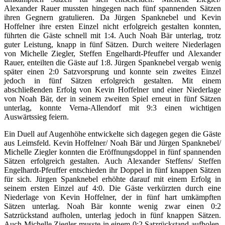
Alexander Rauer mussten hingegen nach fünf spannenden Sätzen
ihren Gegnern gratulieren. Da Jürgen Spanknebel und Kevin
Hoffelner ihre ersten Einzel nicht erfolgreich gestalten konnten,
führten die Gäste schnell mit 1:4. Auch Noah Bär unterlag, trotz
guter Leistung, knapp in fünf Sätzen. Durch weitere Niederlagen
von Michelle Ziegler, Steffen Engelhardt-Pfeuffer und Alexander
Rauer, enteilten die Gäste auf 1:8. Jürgen Spanknebel vergab wenig
später einen 2:0 Satzvorsprung und konnte sein zweites Einzel
jedoch in fünf Sätzen erfolgreich gestalten. Mit einem
abschließenden Erfolg von Kevin Hoffelner und einer Niederlage
von Noah Bär, der in seinem zweiten Spiel erneut in fünf Sätzen
unterlag, konnte Verna-Allendorf mit 9:3 einen wichtigen
Auswärtssieg feiern.
Ein Duell auf Augenhöhe entwickelte sich dagegen gegen die Gäste
aus Leimsfeld. Kevin Hoffelner/ Noah Bär und Jürgen Spanknebel/
Michelle Ziegler konnten die Eröffnungsdoppel in fünf spannenden
Sätzen erfolgreich gestalten. Auch Alexander Steffens/ Steffen
Engelhardt-Pfeuffer entschieden ihr Doppel in fünf knappen Sätzen
für sich. Jürgen Spanknebel erhöhte darauf mit einem Erfolg in
seinem ersten Einzel auf 4:0. Die Gäste verkürzten durch eine
Niederlage von Kevin Hoffelner, der in fünf hart umkämpften
Sätzen unterlag. Noah Bär konnte wenig zwar einen 0:2
Satzrückstand aufholen, unterlag jedoch in fünf knappen Sätzen.
Auch Michelle Ziegler musste in einem 0:2 Satzrückstand aufholen,