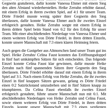
Gegnerin gratulieren, dafür konnte Vanessa Ehmer mit einem Sieg
den alten Abstand wiederherstellen. Heike Zerrahn erhöhte darauf,
mit einem Erfolg in ihrem zweiten Spiel, auf 4:1 für unsere Team.
Dörte Friedel musste wenig später ihrer Gegnerin den Sieg
überlassen, dafür konnte Vanessa Ehmer auch ihr zweites Einzel
erfolgreich gestalten. Heike Zerrahn sorgte mit einem Erfolg in
ihrem dritten Spiel beim Stand von 6:2 für den Erfolg für unser
Team. Mit einer abschließenden Niederlage von Vanessa Ehmer und
einem weiteren Erfolg von Dörte Friedel, in ihren dritten Einzeln,
konnte unsere Mannschaft mit 7:3 einen klaren Heimsieg feiern.
Auch gegen die Gastgeber aus Altmorschen fand unser Team gut ins
Spiel. Heike Zerrahn/ Celina Faust konnten das Eröffnungsdoppel
in fünf hart umkämpften Sätzen für sich entscheiden. Das folgende
Einzel konnte Celina Faust klar gewinnen, dafür musste Heike
Zerrahn nach fünf spannenden Sätzen ihrer Gegnerin den Sieg
überlassen. Dörte Friedel erhöhte darauf mit einem Erfolg in ihrem
Spiel auf 3:1. Nach einem Erfolg von Heike Zerrahn, die ihr zweites
Einzel in fünf knappen Sätzen gewann, gelang es Dörte Friedel
einen 0:2 Satzrückstand umzudrehen und in fünf Sätzen knapp zu
triumphieren. Da Celina Faust ebenfalls ihr zweites Einzel
erfolgreich gestaltete, führte unsere Mannschaft nun mit 6:1. Mit
abschließenden Niederlagen von Heike Zerrahn und Celina Faust,
sowie einem weiteren Erfolg von Dörte Friedel, in ihren dritten
Einzeln, konnte unsere Mannschaft mit 7:3 einen verdienten