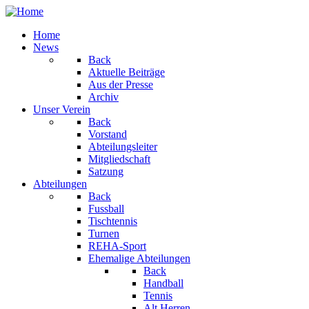
Home
News
Back
Aktuelle Beiträge
Aus der Presse
Archiv
Unser Verein
Back
Vorstand
Abteilungsleiter
Mitgliedschaft
Satzung
Abteilungen
Back
Fussball
Tischtennis
Turnen
REHA-Sport
Ehemalige Abteilungen
Back
Handball
Tennis
Alt Herren