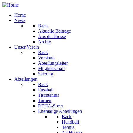
Home
News
Back
Aktuelle Beiträge
Aus der Presse
Archiv
Unser Verein
Back
Vorstand
Abteilungsleiter
Mitgliedschaft
Satzung
Abteilungen
Back
Fussball
Tischtennis
Turnen
REHA-Sport
Ehemalige Abteilungen
Back
Handball
Tennis
Alt Herren