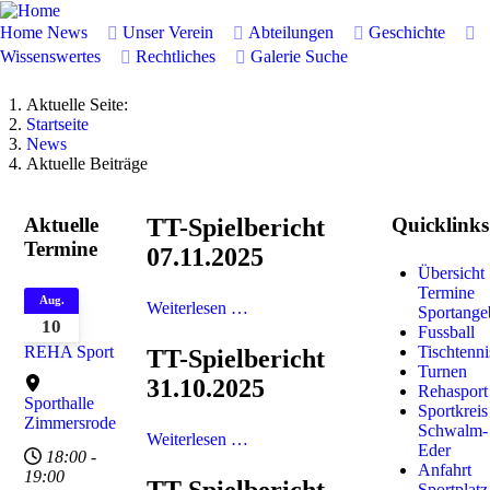
Home
News
Unser Verein
Abteilungen
Geschichte
Wissenswertes
Rechtliches
Galerie
Suche
Aktuelle Seite:
Startseite
News
Aktuelle Beiträge
Aktuelle
TT-Spielbericht
Quicklinks
Termine
07.11.2025
Übersicht
Termine
Aug.
Weiterlesen …
Sportange
10
Fussball
REHA Sport
Tischtenni
TT-Spielbericht
Turnen
31.10.2025
Rehasport
Sporthalle
Sportkreis
Zimmersrode
Schwalm-
Weiterlesen …
Eder
18:00
-
Anfahrt
19:00
Sportplatz