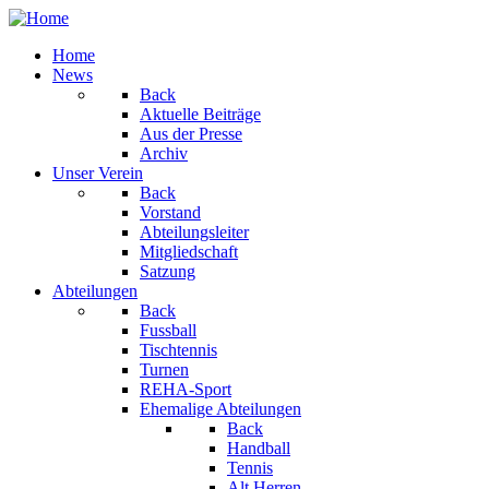
Home
News
Back
Aktuelle Beiträge
Aus der Presse
Archiv
Unser Verein
Back
Vorstand
Abteilungsleiter
Mitgliedschaft
Satzung
Abteilungen
Back
Fussball
Tischtennis
Turnen
REHA-Sport
Ehemalige Abteilungen
Back
Handball
Tennis
Alt Herren