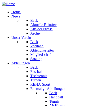
Home
News
Back
Aktuelle Beiträge
Aus der Presse
Archiv
Unser Verein
Back
Vorstand
Abteilungsleiter
Mitgliedschaft
Satzung
Abteilungen
Back
Fussball
Tischtennis
Turnen
REHA-Sport
Ehemalige Abteilungen
Back
Handball
Tennis
Alt Herren